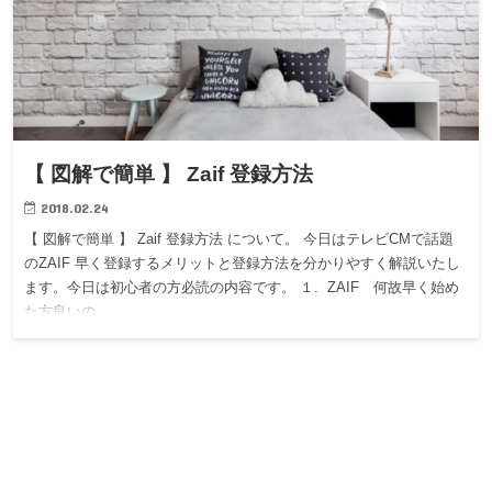
【 図解で簡単 】 Zaif 登録方法
2018.02.24
【 図解で簡単 】 Zaif 登録方法 について。 今日はテレビCMで話題
のZAIF 早く登録するメリットと登録方法を分かりやすく解説いたし
ます。今日は初心者の方必読の内容です。 １. ZAIF 何故早く始め
た方良いの…