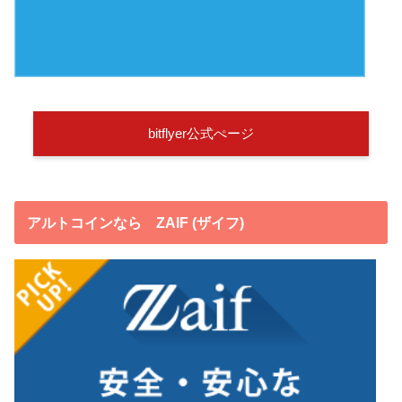
bitflyer公式ぺージ
アルトコインなら ZAIF (ザイフ)