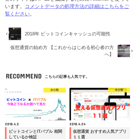
います。
コメントデータの処理方法の詳細はこちらをご
覧ください
。
2018年 ビットコインキャッシュの可能性
仮想通貨の始め方 【これからはじめる初心者の方
へ】
RECOMMEND
こちらの記事も人気です。
未分類
未分類
2018.4.2
2018.4.24
ビットコインとITバブル 相関
仮想通貨 おすすめ人気アプリ
しているか検証
１１選