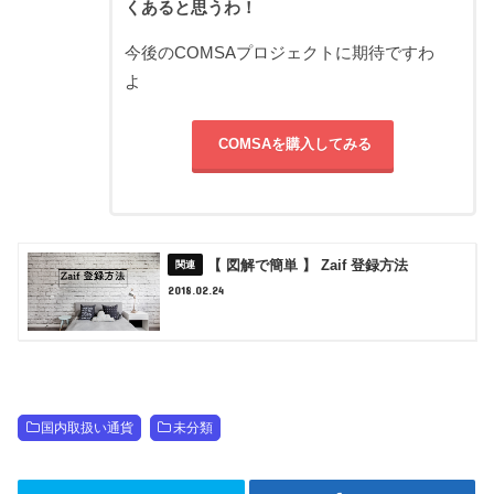
くあると思うわ！
今後のCOMSAプロジェクトに期待ですわ
よ
COMSAを購入してみる
【 図解で簡単 】 Zaif 登録方法
2018.02.24
国内取扱い通貨
未分類