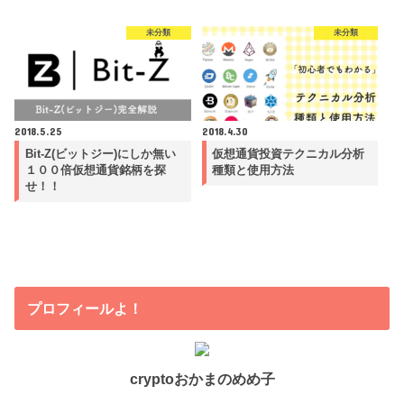
未分類
未分類
2018.5.25
2018.4.30
Bit-Z(ビットジー)にしか無い
仮想通貨投資テクニカル分析
１００倍仮想通貨銘柄を探
種類と使用方法
せ！！
プロフィールよ！
cryptoおかまのめめ子