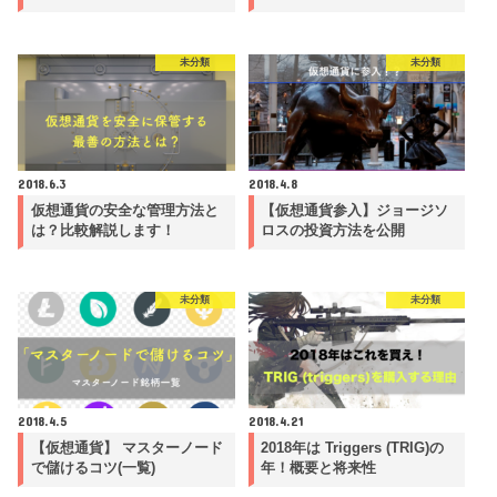
未分類
未分類
2018.6.3
2018.4.8
仮想通貨の安全な管理方法と
【仮想通貨参入】ジョージソ
は？比較解説します！
ロスの投資方法を公開
未分類
未分類
2018.4.5
2018.4.21
【仮想通貨】 マスターノード
2018年は Triggers (TRIG)の
で儲けるコツ(一覧)
年！概要と将来性