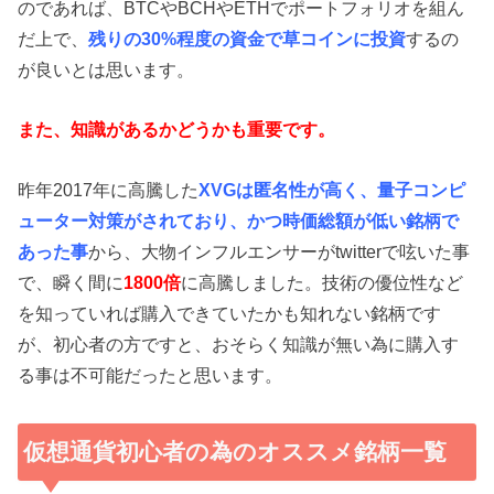
のであれば、BTCやBCHやETHでポートフォリオを組ん
だ上で、
残りの30%程度の資金で草コインに投資
するの
が良いとは思います。
また、知識があるかどうかも重要です。
昨年2017年に高騰した
XVGは匿名性が高く、量子コンピ
ューター対策がされており、かつ時価総額が低い銘柄で
あった事
から、大物インフルエンサーがtwitterで呟いた事
で、瞬く間に
1800倍
に高騰しました。技術の優位性など
を知っていれば購入できていたかも知れない銘柄です
が、初心者の方ですと、おそらく知識が無い為に購入す
る事は不可能だったと思います。
仮想通貨初心者の為のオススメ銘柄一覧