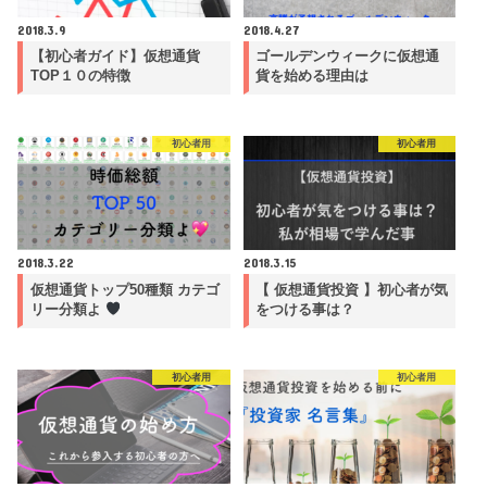
2018.3.9
2018.4.27
【初心者ガイド】仮想通貨
ゴールデンウィークに仮想通
TOP１０の特徴
貨を始める理由は
初心者用
初心者用
2018.3.22
2018.3.15
仮想通貨トップ50種類 カテゴ
【 仮想通貨投資 】初心者が気
リー分類よ
をつける事は？
初心者用
初心者用