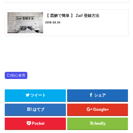
【 図解で簡単 】 Zaif 登録方法
2018.02.24
初心者用
ツイート
シェア
はてブ
Google+
Pocket
feedly