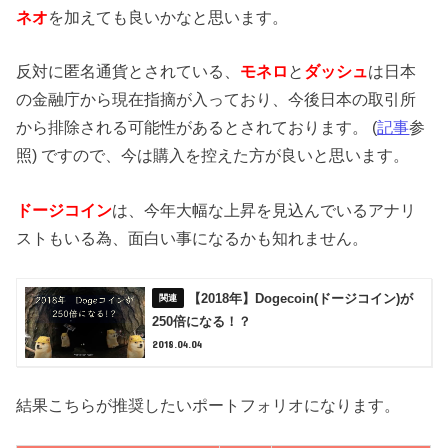
ネオ
を加えても良いかなと思います。
反対に匿名通貨とされている、
モネロ
と
ダッシュ
は日本
の金融庁から現在指摘が入っており、今後日本の取引所
から排除される可能性があるとされております。 (
記事
参
照) ですので、今は購入を控えた方が良いと思います。
ドージコイン
は、今年大幅な上昇を見込んでいるアナリ
ストもいる為、面白い事になるかも知れません。
【2018年】Dogecoin(ドージコイン)が
250倍になる！？
2018.04.04
結果こちらが推奨したいポートフォリオになります。