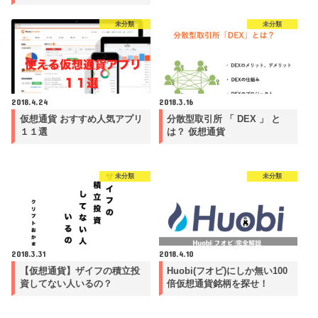
未分類
未分類
2018.4.24
2018.3.16
仮想通貨 おすすめ人気アプリ
分散型取引所 「 DEX 」 と
１１選
は？ 仮想通貨
未分類
未分類
2018.3.31
2018.4.10
【仮想通貨】ザイフの積立投
Huobi(フオビ)にしか無い100
資してない人いるの？
倍仮想通貨銘柄を探せ！