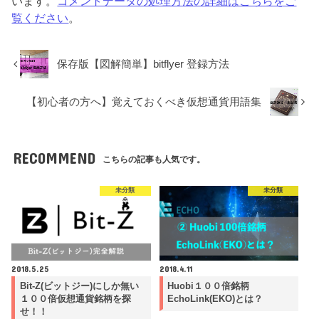
います。
コメントデータの処理方法の詳細はこちらをご
覧ください
。
保存版【図解簡単】bitflyer 登録方法
【初心者の方へ】覚えておくべき仮想通貨用語集
RECOMMEND
こちらの記事も人気です。
未分類
未分類
2018.5.25
2018.4.11
Bit-Z(ビットジー)にしか無い
Huobi１００倍銘柄
１００倍仮想通貨銘柄を探
EchoLink(EKO)とは？
せ！！