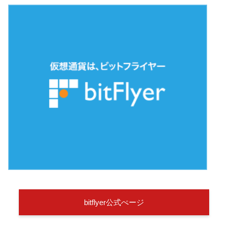
bitflyer公式ぺージ