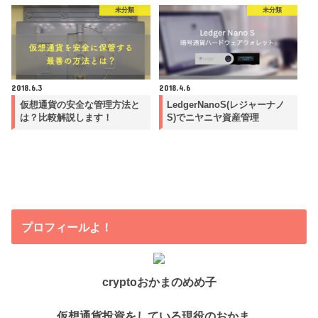
未分類
未分類
2018.6.3
2018.4.6
仮想通貨の安全な管理方法と
LedgerNanoS(レジャーナノ
は？比較解説します！
S)でニヤニヤ資産管理
プロフィールよ！
cryptoおかまのめめ子
仮想通貨投資をしている現役のおかま。