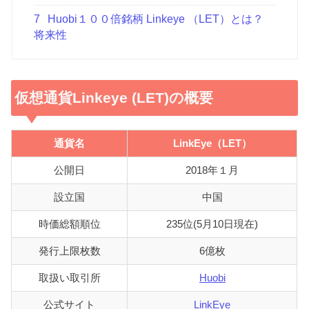
7
Huobi１００倍銘柄 Linkeye （LET）とは？
将来性
仮想通貨Linkeye (LET)の概要
通貨名
LinkEye（LET）
公開日
2018年１月
設立国
中国
時価総額順位
235位(5月10日現在)
発行上限枚数
6億枚
取扱い取引所
Huobi
公式サイト
LinkEye