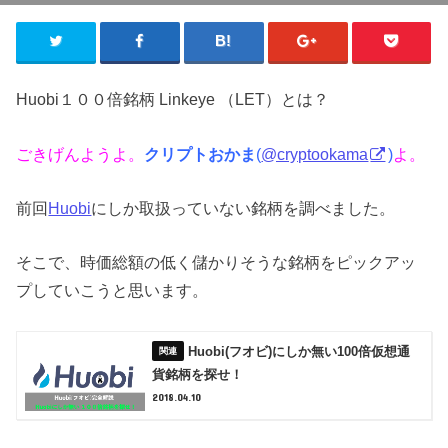
Huobi１００倍銘柄 Linkeye （LET）とは？
ごきげんようよ。
クリプトおかま
(
@cryptookama
)
よ。
前回
Huobi
にしか取扱っていない銘柄を調べました。
そこで、時価総額の低く儲かりそうな銘柄をピックアッ
プしていこうと思います。
Huobi(フオビ)にしか無い100倍仮想通
貨銘柄を探せ！
2018.04.10