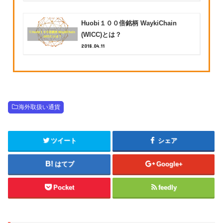
Huobi１００倍銘柄 WaykiChain
(WICC)とは？
2018.04.11
海外取扱い通貨
ツイート
シェア
はてブ
Google+
Pocket
feedly